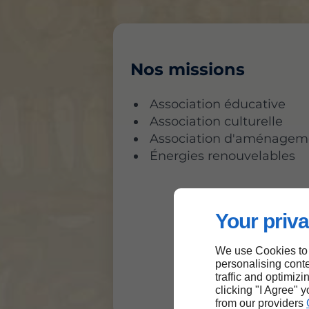
Nos missions
Association éducative
Association culturelle
Association d'aménageme
Énergies renouvelables
Your priva
We use Cookies to
personalising conte
traffic and optimizi
clicking "I Agree" 
from our providers