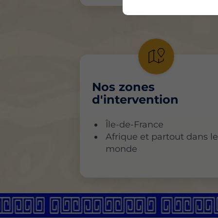
Nos zones
d'intervention
Île-de-France
Afrique et partout dans l
monde