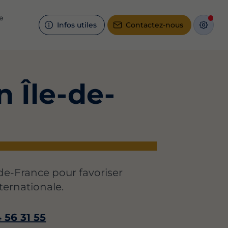
e
Infos utiles
Contactez-nous
n Île-de-
de-France pour favoriser
ternationale.
 56 31 55