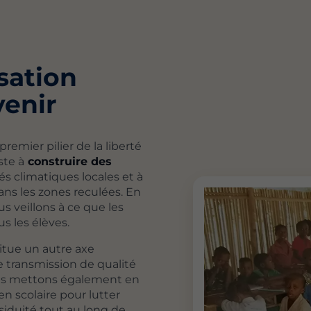
isation
venir
remier pilier de la liberté
ste à
construire des
és climatiques locales et à
ans les zones reculées. En
us veillons à ce que les
s les élèves.
itue un autre axe
e transmission de qualité
us mettons également en
n scolaire pour lutter
siduité tout au long de